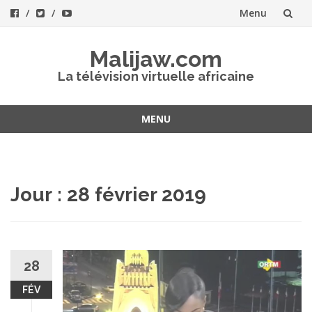
Menu
Aller
Malijaw.com
au
La télévision virtuelle africaine
contenu
MENU
Aller
au
contenu
Jour : 28 février 2019
28
FÉV