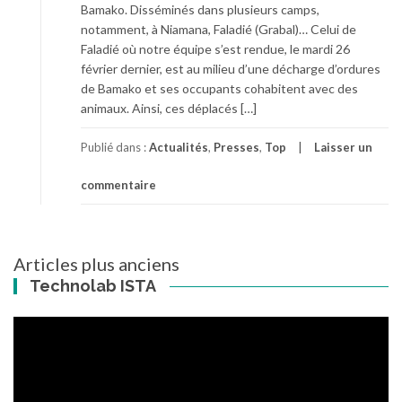
Bamako. Disséminés dans plusieurs camps,
notamment, à Niamana, Faladié (Grabal)… Celui de
Faladié où notre équipe s’est rendue, le mardi 26
février dernier, est au milieu d’une décharge d’ordures
de Bamako et ses occupants cohabitent avec des
animaux. Ainsi, ces déplacés […]
Publié dans :
Actualités
,
Presses
,
Top
Laisser un
commentaire
Articles plus anciens
Navigation
Technolab ISTA
des
articles
Lecteur
vidéo