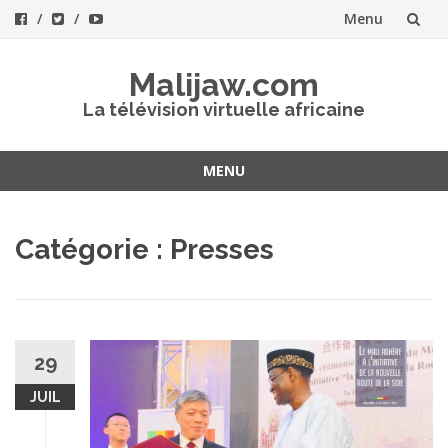
Menu
Aller
Malijaw.com
au
La télévision virtuelle africaine
contenu
MENU
Aller
au
Catégorie : Presses
contenu
29
JUIL