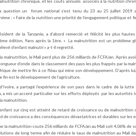
lnutrition chronique, et les couts annuels associés à la nutrition chro
a question un forum national s’est tenu du 23 au 25 juillet 2019 
ème : « Faire de la nutrition une priorité de l’engagement politique et f
ésident de la Tanzanie, a d’abord remercié et félicité les plus hautes
ème édition, 9ans après la 1ère. « La malnutrition est un problème gl
levé d’enfant malnutri » a-t-il regretté.
 la malnutrition, le Mali perd plus de 256 milliards de FCFA/an. Après avo
longueur d’onde dans le classement des pays les plus frappés par la malnu
frique de mettre fin à ce fléau qui mine son développement. D’après lui,
e fin est le développement de l’agriculture.
d’Ivoire, a partagé l’expérience de son pays dans le cadre de la lutte
a mis un accent particulier sur les efforts déployés par les autorités i
a malnutrition.
enfant sur cinq est atteint de retard de croissance ou de malnutrition 
tard de croissance a des conséquences dévastatrices et durables sur les e
ue la malnutrition coute 256 milliards de FCFA/an au Mali soit 4,06% de so
utions de long terme afin de réduire le taux de malnutrition au Mali d