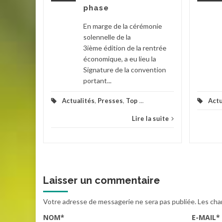
ch
phase
erté en
En marge de la cérémonie
ce et des
solennelle de la
Garde
3ième édition de la rentrée
économique, a eu lieu la
Signature de la convention
la suite
portant...
Actualités
,
Presses
,
Top
...
Actu
Lire la suite
Laisser un commentaire
Votre adresse de messagerie ne sera pas publiée.
Les cha
NOM
*
E-MAIL
*