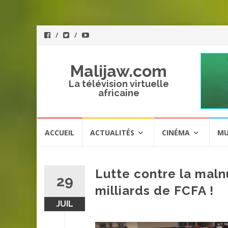
Malijaw.com
La télévision virtuelle
africaine
Aller
ACCUEIL
ACTUALITÉS
CINÉMA
MU
au
contenu
Lutte contre la maln
29
milliards de FCFA !
JUIL