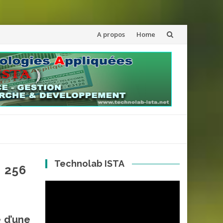
Aller
A propos
Home
au
contenu
Technolab ISTA
e 256
Lecteur
vidéo
 d’une