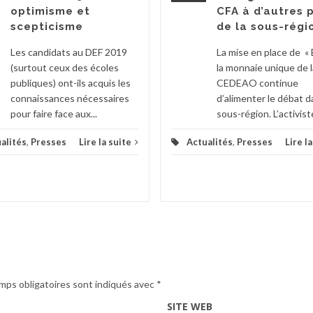
optimisme et
CFA à d’autres 
scepticisme
de la sous-régi
Les candidats au DEF 2019
La mise en place de « 
(surtout ceux des écoles
la monnaie unique de l
publiques) ont-ils acquis les
CEDEAO continue
connaissances nécessaires
d’alimenter le débat d
pour faire face aux...
sous-région. L’activiste
alités
,
Presses
Lire la suite
Actualités
,
Presses
Lire l
mps obligatoires sont indiqués avec
*
SITE WEB