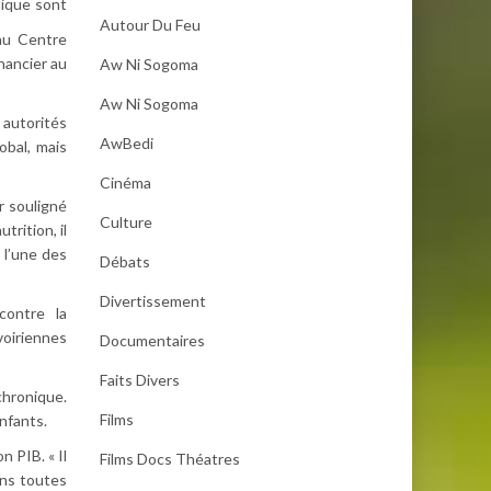
nique sont
Autour Du Feu
au Centre
inancier au
Aw Ni Sogoma
Aw Ni Sogoma
 autorités
AwBedi
obal, mais
Cinéma
ir souligné
Culture
trition, il
 l’une des
Débats
Divertissement
 contre la
voiriennes
Documentaires
Faits Divers
chronique.
Films
nfants.
n PIB. « Il
Films Docs Théatres
ans toutes