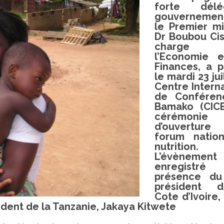
forte délég
gouvernement
le Premier mi
Dr Boubou Cis
charge
l’Economie 
Finances, a p
le mardi 23 jui
Centre Intern
de Conféren
Bamako (CIC
cérémonie
d’ouvertu
forum natio
nutrition.
L’évèneme
enregistr
présence du
président 
Cote d’Ivoire,
ident de la Tanzanie, Jakaya Kitwete