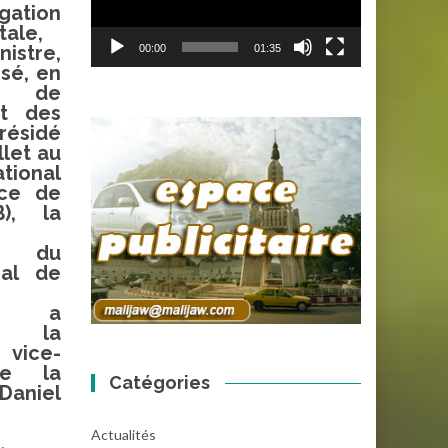
ation
ale,
nistre,
00:00
01:35
sé, en
 de
et des
résidé
llet au
ational
ce de
B), la
re du
nal de
nt a
é la
 vice-
de la
Catégories
 Daniel
Actualités