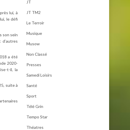
JT
JT TM2
rès lui, à
i, le défi
Le Terroir
Musique
s son sein
c d’autres
Musow
Non Classé
2018 a été
iode 2020-
Presses
se-t-il, la
Samedi Loisirs
5, suite à
Santé
Sport
artenaires
Télé Grin
Tempo Star
Théatres