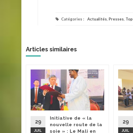
Catégories :
Actualités
,
Presses
,
Top
Articles similaires
ire au
ation
mann
omme
Initiative de « la
29
29
nouvelle route de la
JUIL
soie » : Le Mali en
JUIL