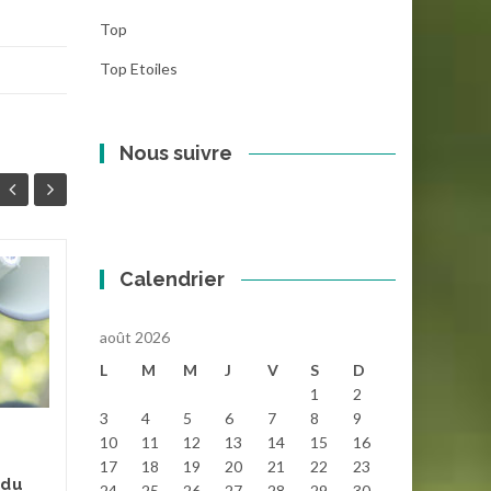
Top
Top Etoiles
Nous suivre
Calendrier
Diré (région de
29
29
Tombouctou) : Le
JUIL
périmètre de la
JUIL
août 2026
discorde
L
M
M
J
V
S
D
1
2
Mr Kalilou Ibrahim Touré,
3
4
5
6
7
8
9
président de la Coopérative
10
11
12
13
14
15
16
agricole intégrée de Saouné
17
18
19
20
21
22
23
est aussi le maire de Diré,
 du
24
25
26
27
28
29
30