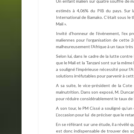
Un enfant malien sur quatre souffre de ma
estimés à 4,06% du PIB du pays. Sur l
International de Bamako. C’était sous le th
Mali ».
Invité d’honneur de l’évènement, l’ex pr
maliennes pour l’organisation de cette 2
malheureusement l’Afrique à un taux très é
Selon lui, dans le cadre de la lutte contre
que le Mali et la Tanzani sont sur la même 
a souligné l’impérieuse nécessité pour l’A
solutions irréfutables pour parvenir à cett
A sa suite, le vice-président de la Cote 
malnutrition. Dans son exposé, M. Duncan, 
pour réduire considérablement le taux de l
A son tour, le PM Cissé a souligné qu’un 
L’occasion pour lui de préciser que le re
En se référant sur une étude, il a révélé q
est donc indispensable de trouver des sol