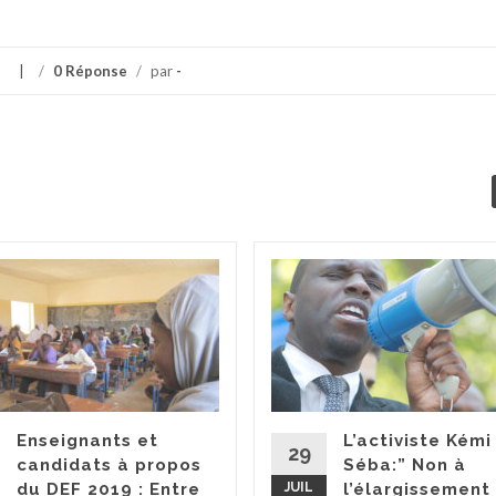
/
0 Réponse
/
par
-
Enseignants et
L’activiste Kémi
29
candidats à propos
Séba:” Non à
du DEF 2019 : Entre
JUIL
l’élargissement