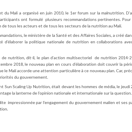
 du Mali a organisé en juin 2010, le 1er forum sur la malnutrition. D’ap
participants ont formulé plusieurs recommandations pertinentes. Pour lu
n de tous les acteurs et de tous les secteurs de la nutrition au Mali.
andations, le ministère de la Santé et des Affaires Sociales, a créé dan
 d’élaborer la politique nationale de nutrition en collaborations ave
 de nutrition, dit-il, le plan d’action multisectoriel de nutrition 2014-
écembre 2018, le nouveau plan en cours d’élaboration doit couvrir la pér
ue le Mali accorde une attention particulière à ce nouveau plan. Car, préci
 priorités du gouvernement.
t Sun Scaling Up Nutrition, était devant les hommes de média, le jeudi 2
ntage la lanterne de l’opinion nationale et internationale sur la question.
t dite impressionnée par l’engagement du gouvernement malien et ses p
tion.