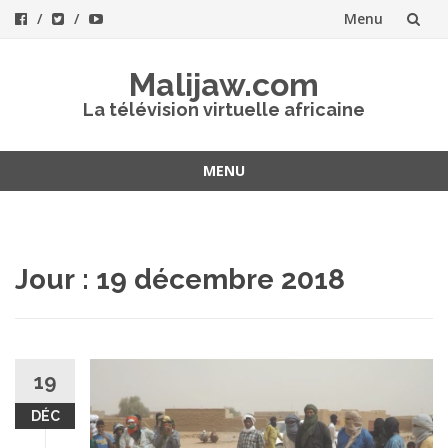
Menu
Aller
Malijaw.com
au
La télévision virtuelle africaine
contenu
MENU
Aller
au
contenu
Jour : 19 décembre 2018
19
DÉC