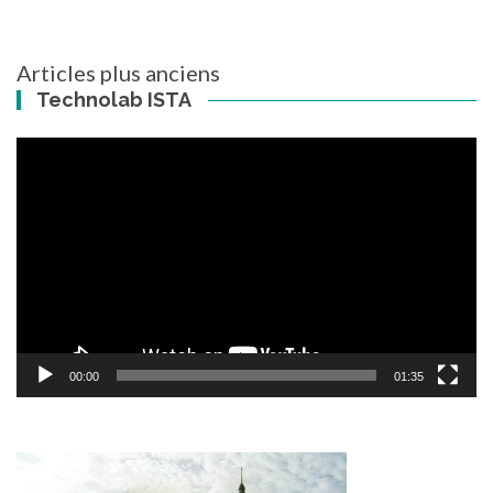
Articles plus anciens
Navigation
Technolab ISTA
des
articles
Lecteur
vidéo
00:00
01:35