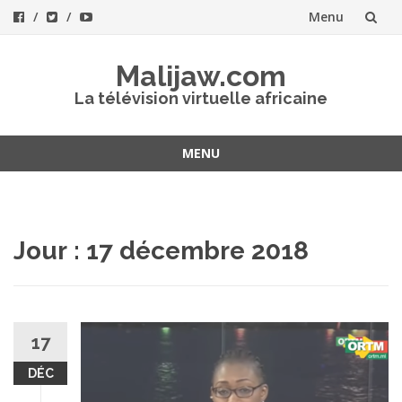
Menu
Aller
Malijaw.com
au
La télévision virtuelle africaine
contenu
MENU
Aller
au
contenu
Jour : 17 décembre 2018
17
DÉC