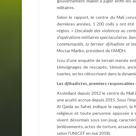
gouvernement malien à juger enfin les a
militaires.
Selon le rapport, le centre du Mali co
dernières années, 1 200 civils y ont été
région.
« L’escalade des violences au cen
d’opérations militaires spectaculaires. Sans
communautés, la terreur djihadiste et l
Moctar Mariko, président de l’AMDH.
Issu d’une enquête de terrain menée entre
témoignages de rescapés, témoins, ancie
tueries, en les réinscrivant dans la dynam
Les djihadistes, premiers responsables d
Assimilant depuis 2012 le centre du Mali à 
une acuité accrue depuis 2015. Sous l’im
Al Qaida au Sahel, indique le rapport, la 
religieux et toute personne opposée à sa 
vivent désormais sous son joug, caractéris
(enlèvements, actes de torture, assassina
selon l’UNICEF en mai 2018).