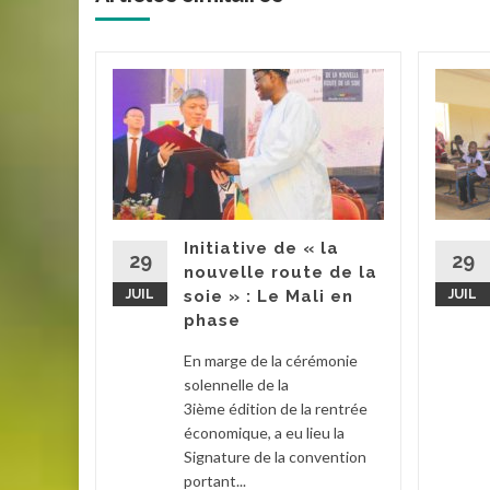
ire au
ation
mann
omme
Initiative de « la
29
29
nouvelle route de la
JUIL
soie » : Le Mali en
JUIL
ch
phase
erté en
En marge de la cérémonie
ce et des
solennelle de la
Garde
3ième édition de la rentrée
économique, a eu lieu la
Signature de la convention
la suite
portant...