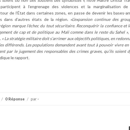
s soient ou non des soutiens des djihadistes »,
note Maître Drissa Tra
articipent à l’engrenage des violences et la marginalisation de 
tour de l’État dans certaines zones, en passe de devenir les bases-ar
s dans d’autres états de la région.
«L’expansion continue des grou
 région marque l’échec du tout sécuritaire. Reconquérir la confiance et 
gement de cap et de politique au Mali comme dans le reste du Sahel »
,
.
« La stratégie militaire doit s’arrimer aux objectifs politiques, en redonna
des différends. Les populations demandent avant tout à pouvoir vivre en 
t par le jugement des responsables des crimes graves, qu’ils soient dj
dique le rapport
.
/
0 Réponse
/
par
-