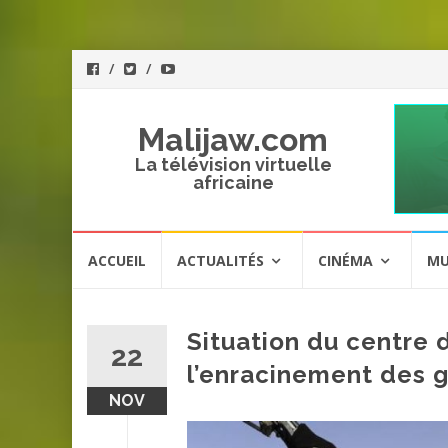
Malijaw.com
La télévision virtuelle
africaine
Aller
ACCUEIL
ACTUALITÉS
CINÉMA
MU
au
contenu
Situation du centre d
22
l’enracinement des g
NOV