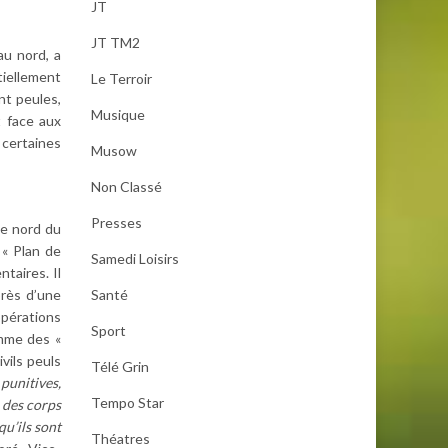
JT
JT TM2
au nord, a
tiellement
Le Terroir
nt peules,
Musique
t face aux
 certaines
Musow
Non Classé
Presses
le nord du
 « Plan de
Samedi Loisirs
taires. Il
Santé
près d’une
opérations
Sport
omme des «
vils peuls
Télé Grin
punitives,
Tempo Star
 des corps
u’ils sont
Théatres