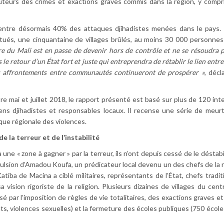
uteurs des crimes et exactions graves commis dans la région, y compr
ncentre désormais 40% des attaques djihadistes menées dans le pays
 tués, une cinquantaine de villages brûlés, au moins 30 000 personnes 
tre du Mali est en passe de devenir hors de contrôle et ne se résoudra 
 le retour d’un État fort et juste qui entreprendra de rétablir le lien entre
es affrontements entre communautés continueront de prospérer »
, décl
 mai et juillet 2018, le rapport présenté est basé sur plus de 120 int
ns djihadistes et responsables locaux. Il recense une série de meur
ique régionale des violences.
e la terreur et de l’instabilité
une « zone à gagner » par la terreur, ils n’ont depuis cessé de le déstabi
pulsion d’Amadou Koufa, un prédicateur local devenu un des chefs de la
Katiba de Macina a ciblé militaires, représentants de l’État, chefs tradit
vision rigoriste de la religion. Plusieurs dizaines de villages du cent
é par l’imposition de règles de vie totalitaires, des exactions graves e
ts, violences sexuelles) et la fermeture des écoles publiques (750 écol