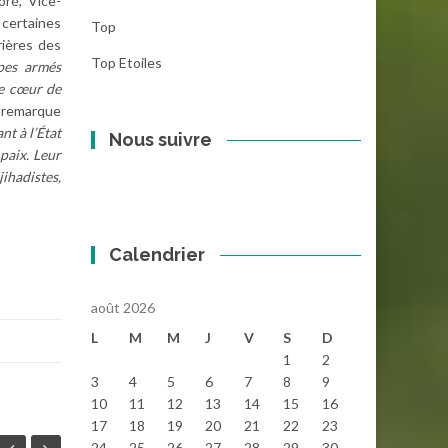
oré, Vice-
certaines
Top
rières des
Top Etoiles
pes armés
le cœur de
 remarque
nt à l’État
Nous suivre
paix. Leur
ihadistes,
Calendrier
août 2026
L
M
M
J
V
S
D
1
2
3
4
5
6
7
8
9
10
11
12
13
14
15
16
17
18
19
20
21
22
23
24
25
26
27
28
29
30