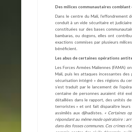
Des milices communautaires comblant d
Dans le centre du Mali, l’effondrement de
conduit à un vide sécuritaire et judiciair
constituées sur des bases communautaire
bambaras, ou dogons, elles ont contribué 
exactions commises par plusieurs milice
bénéficient.
Les abus de certaines opérations antite
Les Forces Armées Maliennes (FAMA) ont 
Mali, puis les attaques incessantes des
sécurisation intégré » des régions du ce
s’est traduit par le lancement de l’opér
centaine de personnes auraient été exé
détaillées dans le rapport, des unités
terroristes » et ont fait disparaître leu
assimilés aux djihadistes.
« Certaines op
répondant au même mode opératoire : arres
dans des fosses communes. Ces crimes n’ay