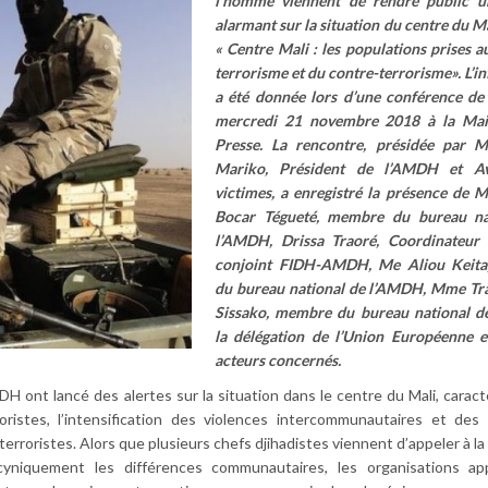
l’homme viennent de rendre public u
alarmant sur la situation du centre du Ma
« Centre Mali : les populations prises a
terrorisme et du contre-terrorisme». L’i
a été donnée lors d’une conférence de 
mercredi 21 novembre 2018 à la Mai
Presse. La rencontre, présidée par 
Mariko, Président de l’AMDH et A
victimes, a enregistré la présence de
Bocar Tégueté, membre du bureau na
l’AMDH, Drissa Traoré, Coordinateur 
conjoint FIDH-AMDH, Me Aliou Keit
du bureau national de l’AMDH, Mme Tr
Sissako, membre du bureau national d
la délégation de l’Union Européenne e
acteurs concernés.
DH ont lancé des alertes sur la situation dans le centre du Mali, caract
ristes, l’intensification des violences intercommunautaires et des
erroristes. Alors que plusieurs chefs djihadistes viennent d’appeler à la
 cyniquement les différences communautaires, les organisations app