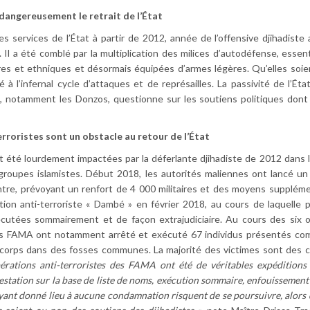
angereusement le retrait de l’État
s services de l’État à partir de 2012, année de l’offensive djihadiste 
e. Il a été comblé par la multiplication des milices d’autodéfense, essen
s et ethniques et désormais équipées d’armes légères. Qu’elles soie
à l’infernal cycle d’attaques et de représailles. La passivité de l’Éta
s, notamment les Donzos, questionne sur les soutiens politiques dont
rroristes sont un obstacle au retour de l’État
été lourdement impactées par la déferlante djihadiste de 2012 dans 
 groupes islamistes. Début 2018, les autorités maliennes ont lancé un
ntre, prévoyant un renfort de 4 000 militaires et des moyens supplémen
ation anti-terroriste « Dambé » en février 2018, au cours de laquelle 
cutées sommairement et de façon extrajudiciaire. Au cours des six 
 des FAMA ont notamment arrêté et exécuté 67 individus présentés c
rs corps dans des fosses communes. La majorité des victimes sont des ci
érations anti-terroristes des FAMA ont été de véritables expéditions 
tation sur la base de liste de noms, exécution sommaire, enfouissement
ant donné lieu à aucune condamnation risquent de se poursuivre, alors q