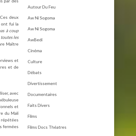
is par des
Autour Du Feu
. Ces deux
Aw Ni Sogoma
ont fui la
Aw Ni Sogoma
pas à coup
 toutes les
AwBedi
are Maître
Cinéma
erviews et
Culture
tres et de
Débats
Divertissement
liser, avec
Documentaires
 nébuleuse
Faits Divers
ionnels et
re du Mali
Films
t répétées
es fermées
Films Docs Théatres