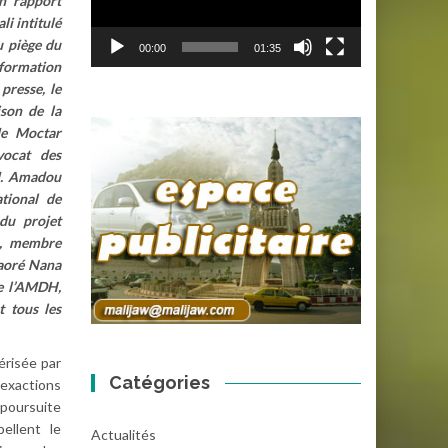
n rapport
li intitulé
u piège du
00:00
01:35
nformation
presse, le
son de la
Me Moctar
vocat des
 M. Amadou
tional de
du projet
a, membre
aoré Nana
e l’AMDH,
t tous les
érisée par
Catégories
 exactions
 poursuite
ellent le
Actualités