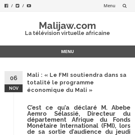
Menu
Aller
Malijaw.com
au
La télévision virtuelle africaine
contenu
MENU
Aller
au
contenu
Mali : « Le FMI soutiendra dans sa
06
totalité le programme
NOV
économique du Mali »
C’est ce qu’a déclaré M. Abebe
Aemro Sélassié, Directeur du
département Afrique du Fonds
Monétaire International (FMI), lors
de sa sortie d’audience du jeudi