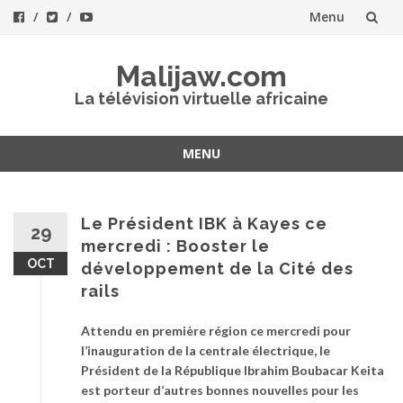
Menu
Aller
Malijaw.com
au
La télévision virtuelle africaine
contenu
MENU
Aller
au
contenu
Le Président IBK à Kayes ce
29
mercredi : Booster le
OCT
développement de la Cité des
rails
Attendu en première région ce mercredi pour
l’inauguration de la centrale électrique, le
Président de la République Ibrahim Boubacar Keita
est porteur d’autres bonnes nouvelles pour les