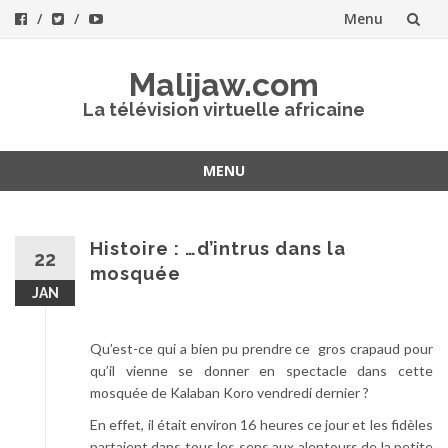
Menu
Aller
Malijaw.com
au
La télévision virtuelle africaine
contenu
MENU
Aller
au
contenu
Histoire : …d’intrus dans la
22
mosquée
JAN
Qu’est-ce qui a bien pu prendre ce gros crapaud pour
qu’il vienne se donner en spectacle dans cette
mosquée de Kalaban Koro vendredi dernier ?
En effet, il était environ 16 heures ce jour et les fidèles
partaient dans tous les sens aux alentours de la petite