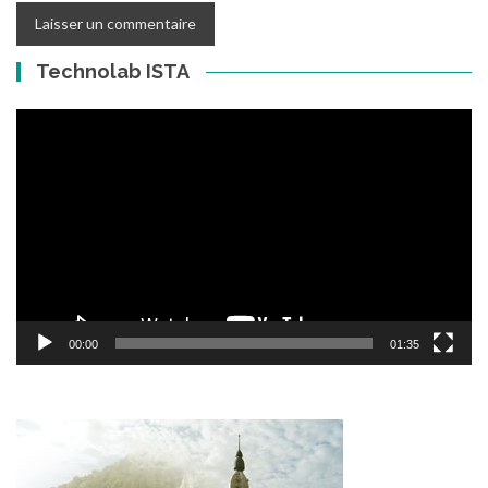
Technolab ISTA
Lecteur
vidéo
00:00
01:35