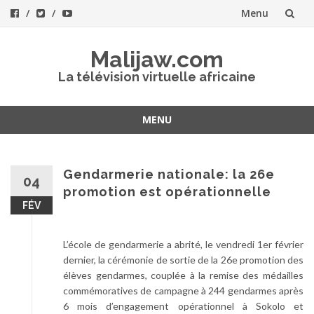
Menu
Aller
Malijaw.com
au
La télévision virtuelle africaine
contenu
MENU
Aller
au
contenu
Gendarmerie nationale: la 26e
04
promotion est opérationnelle
FÉV
L’école de gendarmerie a abrité, le vendredi 1er février
dernier, la cérémonie de sortie de la 26e promotion des
élèves gendarmes, couplée à la remise des médailles
commémoratives de campagne à 244 gendarmes après
6 mois d’engagement opérationnel à Sokolo et