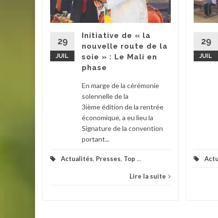
omme
Initiative de « la
29
29
nouvelle route de la
JUIL
soie » : Le Mali en
JUIL
ch
phase
erté en
En marge de la cérémonie
ce et des
solennelle de la
Garde
3ième édition de la rentrée
économique, a eu lieu la
Signature de la convention
la suite
portant...
Actualités
,
Presses
,
Top
...
Actu
Lire la suite