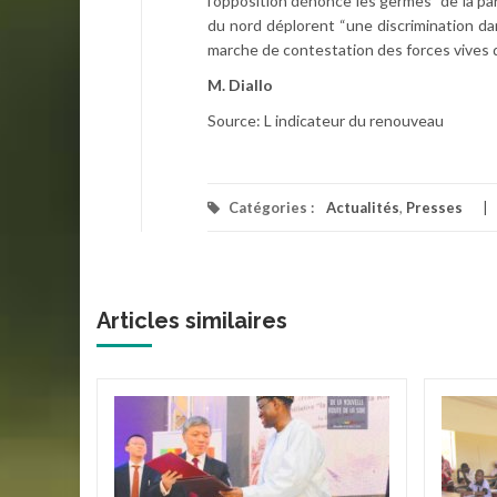
l’opposition dénonce les germes “de la pa
du nord déplorent “une discrimination dan
marche de contestation des forces vives 
M. Diallo
Source: L indicateur du renouveau
Catégories :
Actualités
,
Presses
Articles similaires
ire au
ation
mann