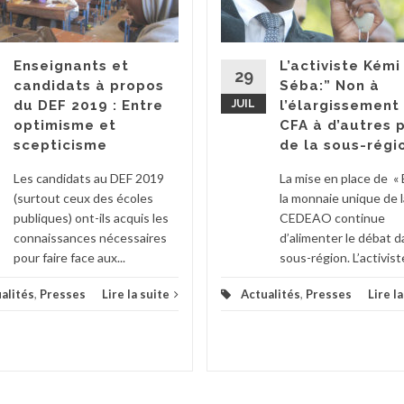
Enseignants et
L’activiste Kémi
29
candidats à propos
Séba:” Non à
du DEF 2019 : Entre
JUIL
l’élargissement
optimisme et
CFA à d’autres 
scepticisme
de la sous-régi
Les candidats au DEF 2019
La mise en place de « 
(surtout ceux des écoles
la monnaie unique de l
publiques) ont-ils acquis les
CEDEAO continue
connaissances nécessaires
d’alimenter le débat d
pour faire face aux...
sous-région. L’activiste
alités
,
Presses
Lire la suite
Actualités
,
Presses
Lire l