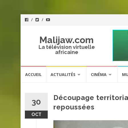
Malijaw.com
La télévision virtuelle
africaine
Aller
ACCUEIL
ACTUALITÉS
CINÉMA
MU
au
contenu
Découpage territoria
30
repoussées
OCT