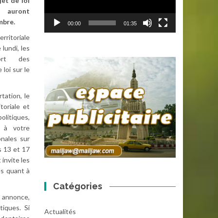
jet de loi
l auront
embre.
00:00
01:35
rritoriale
 lundi, les
ort des
 loi sur le
tation, le
toriale et
olitiques,
 à votre
onales sur
es 13 et 17
invite les
es quant à
Catégories
n annonce,
tiques. Si
Actualités