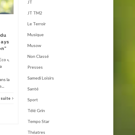
discorde
JT
Mr Kalilou Ibrahim Touré,
JT TM2
président de la Coopérative
Le Terroir
agricole intégrée de Saouné
est aussi le maire de Diré,
Musique
 du
région de...
pays
Musow
on”
Actualités
,
Presses
Lire la suite
Non Classé
Eco »,
a
Presses
Samedi Loisirs
ans la
Actua
...
Santé
a suite
Sport
Télé Grin
Tempo Star
Théatres