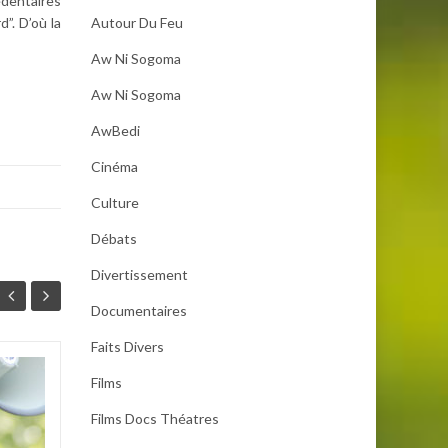
édentaires
Autour Du Feu
”. D’où la
Aw Ni Sogoma
Aw Ni Sogoma
AwBedi
Cinéma
Culture
Débats
Divertissement
Documentaires
Faits Divers
Films
Diré (région de
29
29
Tombouctou) : Le
Films Docs Théatres
JUIL
périmètre de la
JUIL