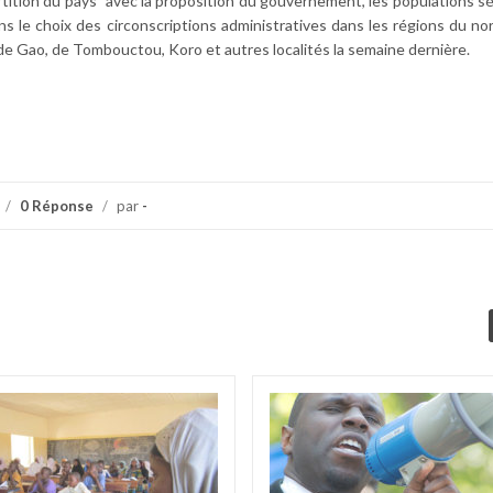
rtition du pays” avec la proposition du gouvernement, les populations s
s le choix des circonscriptions administratives dans les régions du nord
de Gao, de Tombouctou, Koro et autres localités la semaine dernière.
/
0 Réponse
/
par
-