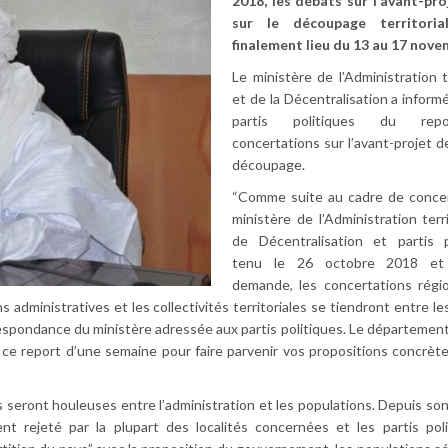
2018, les débats sur l’avant-pro
sur le découpage territoria
finalement lieu du 13 au 17 nov
Le ministère de l’Administration te
et de la Décentralisation a informé
partis politiques du rep
concertations sur l’avant-projet de
découpage.
“Comme suite au cadre de concer
ministère de l’Administration terri
de Décentralisation et partis p
tenu le 26 octobre 2018 et
demande, les concertations régi
ons administratives et les collectivités territoriales se tiendront entre l
espondance du ministère adressée aux partis politiques. Le département 
t ce report d’une semaine pour faire parvenir vos propositions concrèt
 seront houleuses entre l’administration et les populations. Depuis so
nt rejeté par la plupart des localités concernées et les partis poli