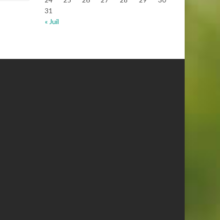
31
« Juil