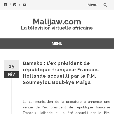
Menu
Aller
Malijaw.com
au
La télévision virtuelle africaine
contenu
MENU
Aller
au
contenu
Bamako : L’ex président de
15
république française François
FÉV
Hollande accueilli par le P.M.
Soumeylou Boubèye Maïga
La communication de la primature a annoncé une
venue de l’ex président de république française
François Hollande qui a été accueilli par le P.M.