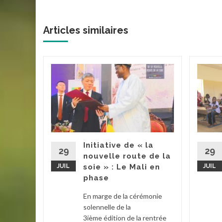
Articles similaires
ire au
ation
mann
omme
Initiative de « la
29
29
nouvelle route de la
JUIL
soie » : Le Mali en
JUIL
ch
phase
erté en
En marge de la cérémonie
ce et des
solennelle de la
Garde
3ième édition de la rentrée