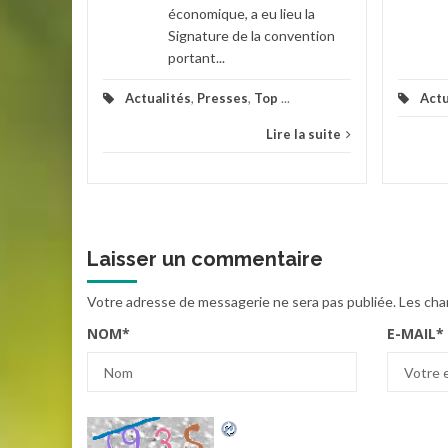
économique, a eu lieu la
Signature de la convention
la suite
portant...
Actualités
,
Presses
,
Top
...
Actu
Lire la suite
Laisser un commentaire
Votre adresse de messagerie ne sera pas publiée.
Les cha
NOM
*
E-MAIL
*