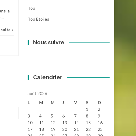
Top
ans la
Actua
...
Top Etoiles
a suite
Nous suivre
Calendrier
août 2026
L
M
M
J
V
S
D
1
2
3
4
5
6
7
8
9
10
11
12
13
14
15
16
17
18
19
20
21
22
23
24
25
26
27
28
29
30