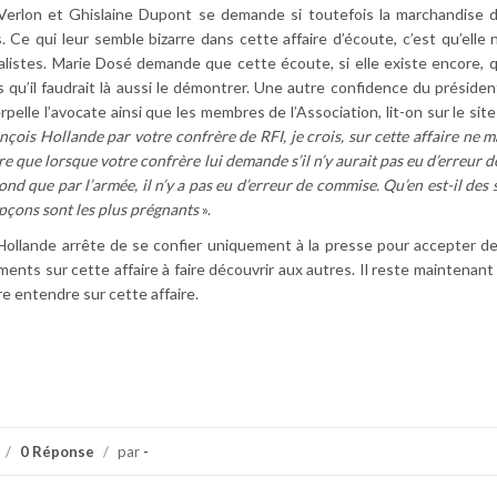
Verlon et Ghislaine Dupont se demande si toutefois la marchandise d
. Ce qui leur semble bizarre dans cette affaire d’écoute, c’est qu’elle 
alistes. Marie Dosé demande que cette écoute, si elle existe encore, qu
us qu’il faudrait là aussi le démontrer. Une autre confidence du président
rpelle l’avocate ainsi que les membres de l’Association, lit-on sur le site
nçois Hollande par votre confrère de RFI, je crois, sur cette affaire ne 
dire que lorsque votre confrère lui demande s’il n’y aurait pas eu d’erreur
ond que par l’armée, il n’y a pas eu d’erreur de commise. Qu’en est-il des 
upçons sont les plus prégnants
».
ollande arrête de se confier uniquement à la presse pour accepter de
éments sur cette affaire à faire découvrir aux autres. Il reste maintenant 
re entendre sur cette affaire.
/
0 Réponse
/
par
-