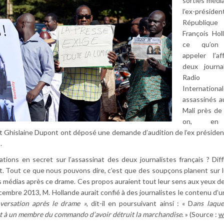
sorties médi
l’ex-présid
République f
François Hol
ce qu’on 
appeler l’af
deux journa
Radio 
Internation
assassinés a
Mali près de 
on, en
t Ghislaine Dupont ont déposé une demande d’audition de l’ex président
.
ations en secret sur l’assassinat des deux journalistes français ? Diffi
. Tout ce que nous pouvons dire, c’est que des soupçons planent sur l
s médias après ce drame. Ces propos auraient tout leur sens aux yeux de
cembre 2013, M. Hollande aurait confié à des journalistes le contenu d’
ersation après le drame »
, dit-il en poursuivant ainsi : « D
ans laque
t à un membre du commando d’avoir détruit la marchandise
. » (Source :
w