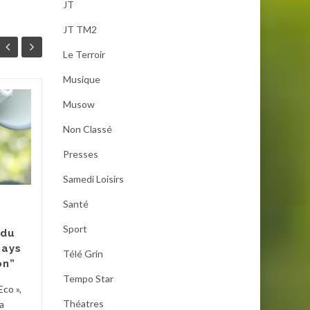
JT
JT TM2
Le Terroir
Musique
Musow
Diré (région de
29
29
Tombouctou) : Le
Non Classé
JUIL
périmètre de la
JUIL
discorde
Presses
Mr Kalilou Ibrahim Touré,
Samedi Loisirs
président de la Coopérative
Santé
agricole intégrée de Saouné
est aussi le maire de Diré,
Sport
 du
région de...
pays
Télé Grin
on”
Actualités
,
Presses
Lire la suite
Tempo Star
Eco »,
Théatres
a