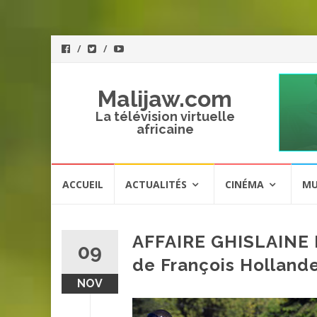
Malijaw.com
La télévision virtuelle
africaine
Aller
ACCUEIL
ACTUALITÉS
CINÉMA
MU
au
contenu
AFFAIRE GHISLAINE 
09
de François Hollande
NOV