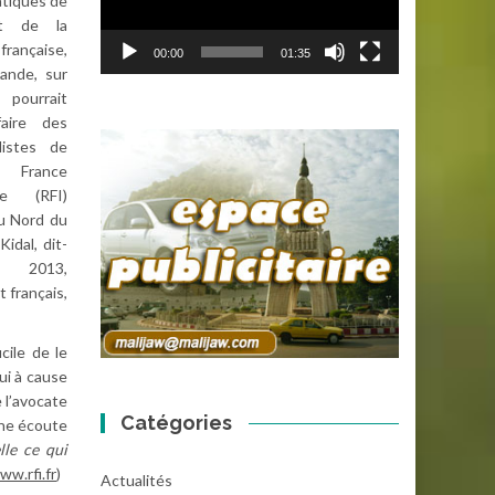
atiques de
ent de la
rançaise,
00:00
01:35
lande, sur
pourrait
faire des
listes de
France
ale (RFI)
u Nord du
Kidal, dit-
 2013,
 français,
cile de le
ui à cause
 l’avocate
Catégories
une écoute
lle ce qui
ww.rfi.fr
)
Actualités