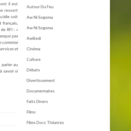
ont il est
Autour Du Feu
ne ressort
’elle soit
Aw Ni Sogoma
 français,
Aw Ni Sogoma
 de RFI : «
manque pas
AwBedi
 de commise
Cinéma
services et
Culture
 parler au
Débats
à savoir si
Divertissement
Documentaires
Faits Divers
Films
Films Docs Théatres