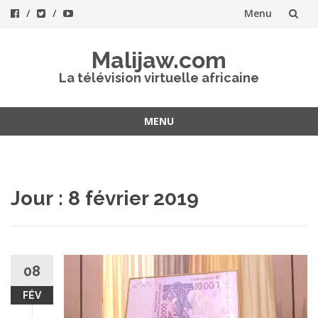
Menu
Aller
Malijaw.com
au
La télévision virtuelle africaine
contenu
MENU
Aller
au
contenu
Jour : 8 février 2019
08
FÉV