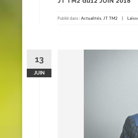
JT TM2 du12 JUIN 2018
Publié dans :
Actualités
,
JT TM2
Laiss
13
JUIN