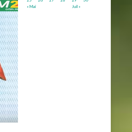
« Mai
Juil »