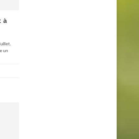
t à
illet.
re un