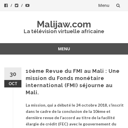
Menu
Aller
Malijaw.com
au
La télévision virtuelle africaine
contenu
MENU
Aller
au
contenu
10ème Revue du FMI au Mali : Une
30
mission du Fonds monétaire
OCT
international (FMI) séjourne au
Mali.
La mission, qui a débuté le 24 octobre 2018, s’inscrit
dans le cadre de la conclusion de la 10ème et
dernière revue de l’accord au titre de la facilité
élargie de crédit (FEC) avec le gouvernement du